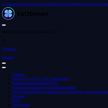
Администрация
Наличные
Безналичный обмен
support@yaobme
Мы работаем круглосуточно 24 / 7
ru
Русский
English
Главная
AML/CTF и KYC, KYT Политика
Правила прохождения KYC
Основные правила и условия возврата
Пользовательское соглашение по обработке персональны
Отзывы
FAQ
Партнерам