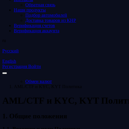
Обратная связь
Наши продукты
Подбор автомобилей
Доставка товаров из КНР
Верификация счетов
Верификация аккаунта
ru
Русский
English
Регистрация
Войти
Обмен валют
AML/CTF и KYC, KYT Политика
AML/CTF и KYC, KYT Полит
1. Общие положения
1.1. Введение и цели Политики