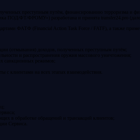
лученных преступным путём, финансированию терроризма и фи
а ПОД/ФТ/ФРОМУ») разработана и принята transfer24.pro (дал
артами ФАТФ (Financial Action Task Force / FATF), а также пр
ации (отмывания) доходов, полученных преступным путём;
льности и распространения оружия массового уничтожения;
х санкционных режимов;
ы с клиентами на всех этапах взаимодействия.
ц;
ервиса;
ющих в обработке обращений и транзакций клиентов;
ции Сервиса.