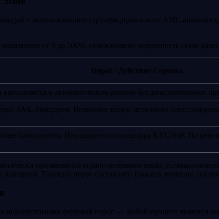
 Score
нзакций с использованием сертифицированного AML-анализатора
показателю от 0 до 100%, отражающему вероятность связи адрес
Порог / Действие Сервиса
н выполняется в автоматическом режиме без дополнительных про
верка AML-офицером. Возможен запрос источника происхождения
обмен блокируется. Инициируется процедура KYC/SoF. По резуль
матически применяются ограничительные меры, устанавливается
латформ. Текущий порог составляет: [указать значение, напри
и
о недопустимыми (нулевой порог — любой процент является ос