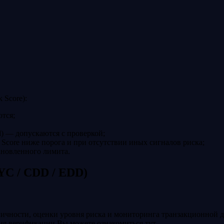
 Score):
тся;
) — допускаются с проверкой;
k Score ниже порога и при отсутствии иных сигналов риска;
ановленного лимита.
YC / CDD / EDD)
личности, оценки уровня риска и мониторинга транзакционной д
я верификации Вы можете ознакомиться тут.