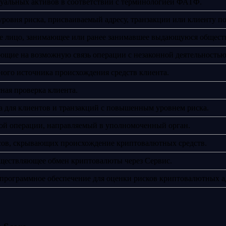
туальных активов в соответствии с терминологией ФАТФ.
уровня риска, присваиваемый адресу, транзакции или клиенту п
е лицо, занимающее или ранее занимавшее выдающуюся общест
ющие на возможную связь операции с незаконной деятельностью
ого источника происхождения средств клиента.
ная проверка клиента.
а для клиентов и транзакций с повышенным уровнем риска.
ной операции, направляемый в уполномоченный орган.
сов, скрывающих происхождение криптовалютных средств.
уществляющее обмен криптовалюты через Сервис.
ограммное обеспечение для оценки рисков криптовалютных адресо