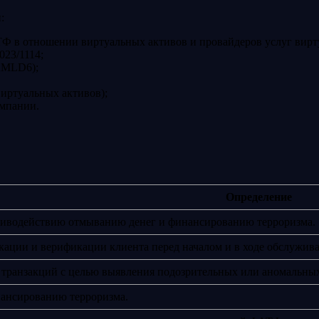
:
 в отношении виртуальных активов и провайдеров услуг вирт
023/1114;
AMLD6);
виртуальных активов);
омпании.
Определение
тиводействию отмыванию денег и финансированию терроризма.
ации и верификации клиента перед началом и в ходе обслужива
 транзакций с целью выявления подозрительных или аномальны
ансированию терроризма.