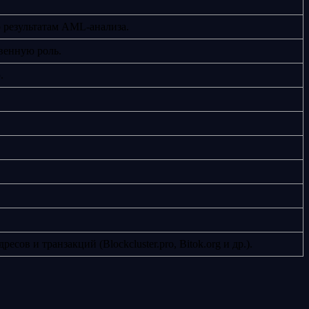
о результатам AML-анализа.
венную роль.
.
в и транзакций (Blockcluster.pro, Bitok.org и др.).