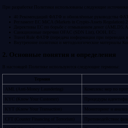
При разработке Политики использованы следующие источники
40 Рекомендаций ФАТФ и обновлённые руководства ФАТФ
Регламент ЕС MiCA (Markets in Crypto-Assets Regulation) 2
Директивы ЕС по борьбе с отмыванием денег (AMLD5, 
Санкционные перечни OFAC (SDN List), ООН, ЕС;
Travel Rule ФАТФ (передача информации при переводах 
Внутренние политики и методологические материалы К
2. Основные понятия и определения
В настоящей Политике используются следующие термины:
Термин
AML (Anti-Money Laundering)
Комплекс мер по про
KYC (Know Your Customer)
Процедуры идентифик
KYT (Know Your Transaction)
Мониторинг и анализ
CFT (Counter Financing of Terrorism)
Противодействие фин