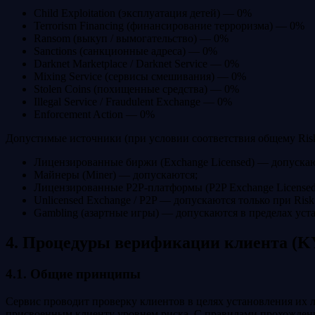
Child Exploitation (эксплуатация детей) — 0%
Terrorism Financing (финансирование терроризма) — 0%
Ransom (выкуп / вымогательство) — 0%
Sanctions (санкционные адреса) — 0%
Darknet Marketplace / Darknet Service — 0%
Mixing Service (сервисы смешивания) — 0%
Stolen Coins (похищенные средства) — 0%
Illegal Service / Fraudulent Exchange — 0%
Enforcement Action — 0%
Допустимые источники (при условии соответствия общему Risk
Лицензированные биржи (Exchange Licensed) — допускаю
Майнеры (Miner) — допускаются;
Лицензированные P2P-платформы (P2P Exchange Licensed
Unlicensed Exchange / P2P — допускаются только при Ris
Gambling (азартные игры) — допускаются в пределах уст
4. Процедуры верификации клиента (K
4.1. Общие принципы
Сервис проводит проверку клиентов в целях установления их 
присвоенным клиенту уровнем риска. С правилами прохождени