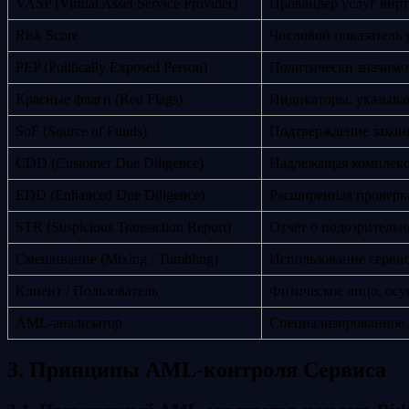
VASP (Virtual Asset Service Provider)
Провайдер услуг вир
Risk Score
Числовой показатель 
PEP (Politically Exposed Person)
Политически значимо
Красные флаги (Red Flags)
Индикаторы, указыва
SoF (Source of Funds)
Подтверждение законн
CDD (Customer Due Diligence)
Надлежащая комплекс
EDD (Enhanced Due Diligence)
Расширенная проверк
STR (Suspicious Transaction Report)
Отчёт о подозритель
Смешивание (Mixing / Tumbling)
Использование серви
Клиент / Пользователь
Физическое лицо, ос
AML-анализатор
Специализированное пр
3. Принципы AML-контроля Сервиса