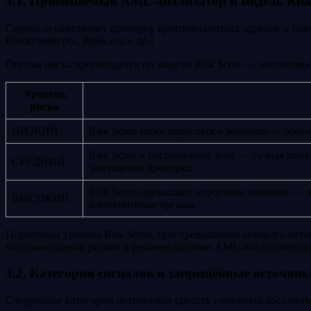
3.1. Применяемый AML-анализатор и модель Risk
Сервис осуществляет проверку криптовалютных адресов и тра
Blockcluster.pro, Bitok.org и др.]
Оценка риска производится по модели Risk Score — числовому 
Уровень
риска
НИЗКИЙ
Risk Score ниже порогового значения — обме
Risk Score в пограничной зоне — ручная про
СРЕДНИЙ
завершения проверки.
Risk Score превышает пороговое значение — 
ВЫСОКИЙ
компетентные органы.
Пороговый уровень Risk Score, при превышении которого авто
моделью оценки рисков и рекомендациями AML-аналитических п
3.2. Категории сигналов и запрещённые источник
Следующие категории источников средств считаются абсолютн