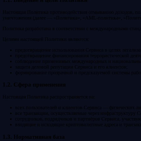
Настоящая Политика противодействия отмыванию доходов, по
уничтожения (далее — «Политика», «AML-политика», «Политик
Политика разработана в соответствии с международными станд
Целями настоящей Политики являются:
предотвращение использования Сервиса в целях легализ
предотвращение финансирования террористической деяте
соблюдение применимых международных и национальны
защита деловой репутации Сервиса и его клиентов;
формирование прозрачной и предсказуемой системы работ
1.2. Сфера применения
Настоящая Политика распространяется на:
всех пользователей и клиентов Сервиса — физических ли
все транзакции, осуществляемые через инфраструктуру С
сотрудников, подрядчиков и партнёров Сервиса, участву
входящие и исходящие криптовалютные адреса и транзак
1.3. Нормативная база