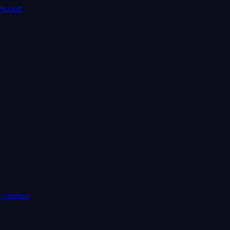
n.cash
х данных