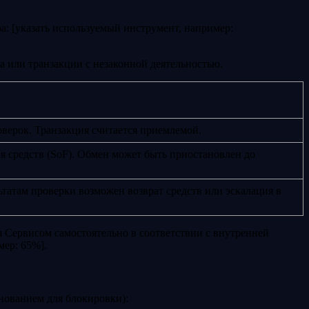
: [указать используемый инструмент, например:
а или транзакции с незаконной деятельностью.
верок. Транзакция считается приемлемой.
 средств (SoF). Обмен может быть приостановлен до
татам проверки возможен возврат средств или эскалация в
 Сервисом самостоятельно в соответствии с внутренней
мер: 65%].
нованием для блокировки):