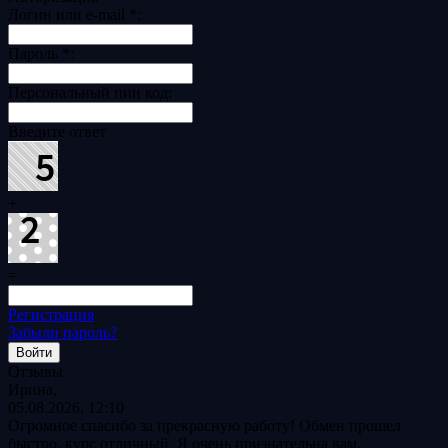
Логин или e-mail
*
:
Пароль
*
:
Персональный пин код:
Введите ответ
+
=
Регистрация
Забыли пароль?
Отзывы
Ирина,
05.08.2026, 12:10
Огромное спасибо за прекрасную работу! Обмен прошел
быстро, курс отличный. Я очень признательна вам.