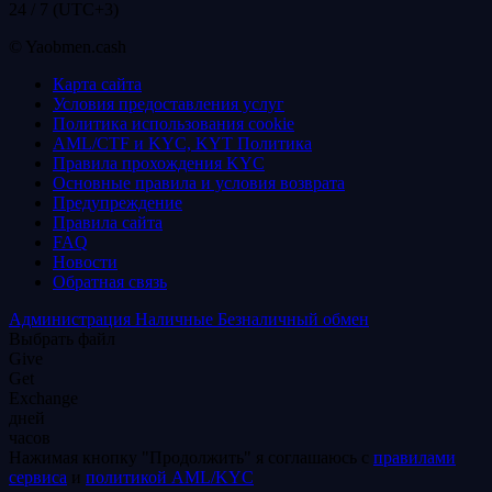
24 / 7 (UTC+3)
© Yaobmen.cash
Карта сайта
Условия предоставления услуг
Политика использования coоkie
AML/CTF и KYC, KYT Политика
Правила прохождения KYC
Основные правила и условия возврата
Предупреждение
Правила сайта
FAQ
Новости
Обратная связь
Администрация
Наличные
Безналичный обмен
Выбрать файл
Give
Get
Exchange
дней
часов
Нажимая кнопку "Продолжить" я соглашаюсь с
правилами
сервиса
и
политикой AML/KYC