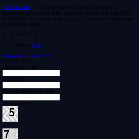
yaobmen.cash
— это современный криптообменник в
Белгороде для тех, кто ищет удобный способ обменять USDT
на наличные по актуальному курсу с комфортным форматом
проведения сделки.
03.04.2026, 12:53
Раздел:
Блог
Вернуться к новостям
Авторизация
Логин или e-mail
*
:
Пароль
*
:
Персональный пин код:
Введите ответ
+