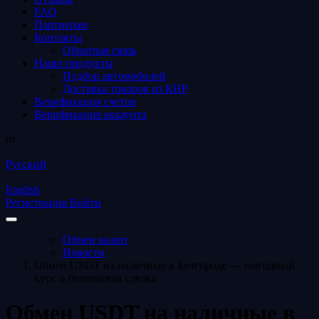
FAQ
Партнерам
Контакты
Обратная связь
Наши продукты
Подбор автомобилей
Доставка товаров из КНР
Верификация счетов
Верификация аккаунта
ru
Русский
English
Регистрация
Войти
Обмен валют
Новости
Обмен USDT на наличные в Белгороде — выгодный
курс и безопасная сделка
Обмен USDT на наличные в