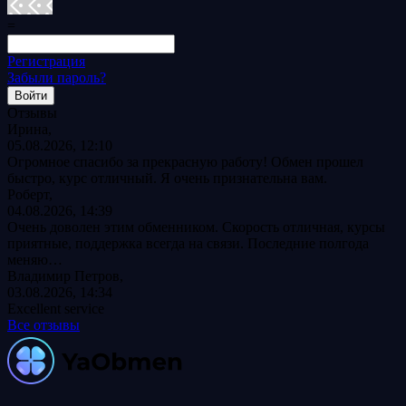
=
Регистрация
Забыли пароль?
Отзывы
Ирина,
05.08.2026, 12:10
Огромное спасибо за прекрасную работу! Обмен прошел
быстро, курс отличный. Я очень признательна вам.
Роберт,
04.08.2026, 14:39
Очень доволен этим обменником. Скорость отличная, курсы
приятные, поддержка всегда на связи. Последние полгода
меняю…
Владимир Петров,
03.08.2026, 14:34
Excellent service
Все отзывы