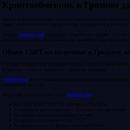
Криптообменник в Грозном дл
Рынок цифровых активов активно развивается, и все больше п
самых востребованных инструментов для хранения и перевода 
Сервис
yaobmen.cash
предлагает современный формат обмена кр
кто ценит скорость, актуальный курс и комфорт при проведени
Обмен USDT на наличные в Грозном: о
Сегодня пользователи выбирают офлайн-обмен по нескольким п
В‑третьих, гибкость при работе с разными суммами.
yaobmen.cash
ориентирован на удобство клиента и прозрачность
проведения операции.
Основные плюсы обмена через
yaobmen.cash
:
Быстрый обмен USDT на наличные в Грозном
Актуальный рыночный курс с возможностью фиксации
Понятный порядок проведения сделки
Поддержка популярных сетей USDT
Конфиденциальный формат взаимодействия