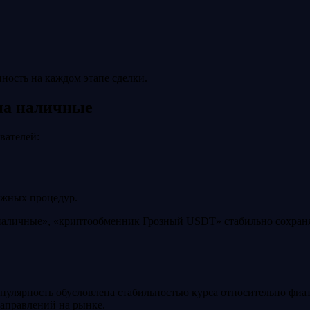
нность на каждом этапе сделки.
на наличные
вателей:
ожных процедур.
аличные», «криптообменник Грозный USDT» стабильно сохраняю
улярность обусловлена стабильностью курса относительно фиа
аправлений на рынке.