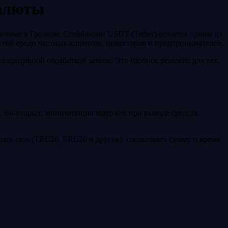
валюты
чные в Грозном. Стейблкоин USDT (Tether) остается одним из
угой среди частных клиентов, инвесторов и предпринимателей.
еративной обработкой заявок. Это удобное решение для тех,
. Во‑вторых, минимизация задержек при выводе средств.
ать сеть (TRC20, ERC20 и другие), согласовать сумму и время