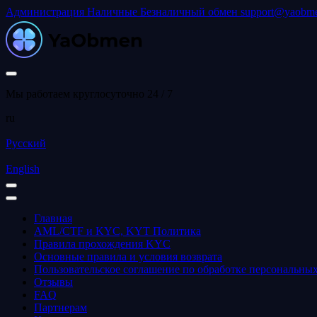
Администрация
Наличные
Безналичный обмен
support@yaobme
Мы работаем круглосуточно 24 / 7
ru
Русский
English
Главная
AML/CTF и KYC, KYT Политика
Правила прохождения KYC
Основные правила и условия возврата
Пользовательское соглашение по обработке персональны
Отзывы
FAQ
Партнерам