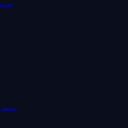
n.cash
х данных