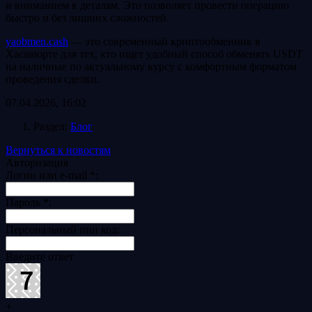
и вниманием к деталям. Это позволяет провести операцию
быстро и без лишних сложностей.
yaobmen.cash
— это современный криптообменник в
Хасавюрте для тех, кто ищет удобный способ обменять USDT
на наличные по актуальному курсу с комфортным форматом
проведения сделки.
07.04.2026, 16:02
Раздел:
Блог
Вернуться к новостям
Авторизация
Логин или e-mail
*
:
Пароль
*
:
Персональный пин код:
Введите ответ
+