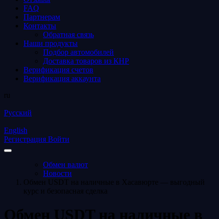
FAQ
Партнерам
Контакты
Обратная связь
Наши продукты
Подбор автомобилей
Доставка товаров из КНР
Верификация счетов
Верификация аккаунта
ru
Русский
English
Регистрация
Войти
Обмен валют
Новости
Обмен USDT на наличные в Хасавюрте — выгодный
курс и безопасная сделка
Обмен USDT на наличные в