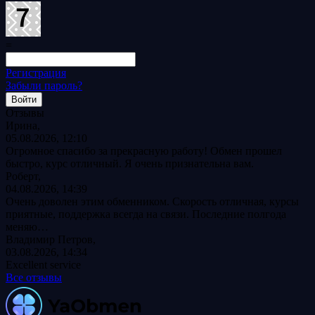
=
Регистрация
Забыли пароль?
Отзывы
Ирина,
05.08.2026, 12:10
Огромное спасибо за прекрасную работу! Обмен прошел
быстро, курс отличный. Я очень признательна вам.
Роберт,
04.08.2026, 14:39
Очень доволен этим обменником. Скорость отличная, курсы
приятные, поддержка всегда на связи. Последние полгода
меняю…
Владимир Петров,
03.08.2026, 14:34
Excellent service
Все отзывы