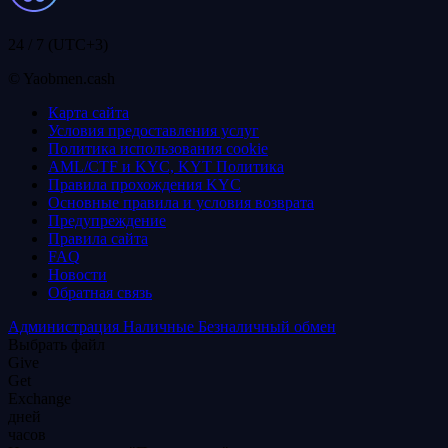
24 / 7 (UTC+3)
© Yaobmen.cash
Карта сайта
Условия предоставления услуг
Политика использования coоkie
AML/CTF и KYC, KYT Политика
Правила прохождения KYC
Основные правила и условия возврата
Предупреждение
Правила сайта
FAQ
Новости
Обратная связь
Администрация
Наличные
Безналичный обмен
Выбрать файл
Give
Get
Exchange
дней
часов