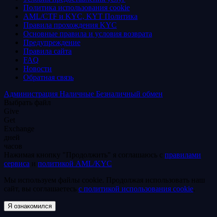
Политика использования coоkie
AML/CTF и KYC, KYT Политика
Правила прохождения KYC
Основные правила и условия возврата
Предупреждение
Правила сайта
FAQ
Новости
Обратная связь
Администрация
Наличные
Безналичный обмен
Выбрать файл
Give
Get
Exchange
дней
часов
Нажимая кнопку "Продолжить" я соглашаюсь с
правилами
сервиса
и
политикой AML/KYC
Мы используем файлы coоkie. Продолжая использовать наш
сайт, вы соглашаетесь
с политикой использования coоkie
.