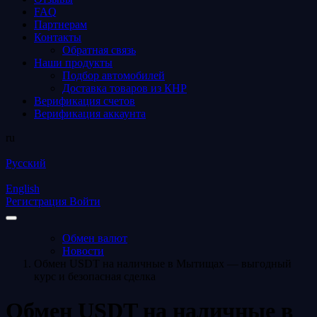
FAQ
Партнерам
Контакты
Обратная связь
Наши продукты
Подбор автомобилей
Доставка товаров из КНР
Верификация счетов
Верификация аккаунта
ru
Русский
English
Регистрация
Войти
Обмен валют
Новости
Обмен USDT на наличные в Мытищах — выгодный
курс и безопасная сделка
Обмен USDT на наличные в