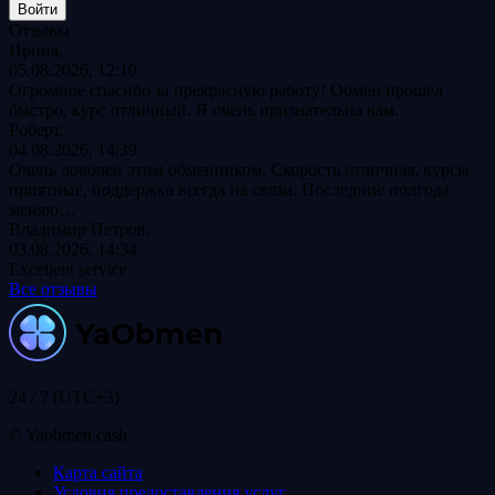
Отзывы
Ирина,
05.08.2026, 12:10
Огромное спасибо за прекрасную работу! Обмен прошел
быстро, курс отличный. Я очень признательна вам.
Роберт,
04.08.2026, 14:39
Очень доволен этим обменником. Скорость отличная, курсы
приятные, поддержка всегда на связи. Последние полгода
меняю…
Владимир Петров,
03.08.2026, 14:34
Excellent service
Все отзывы
24 / 7 (UTC+3)
© Yaobmen.cash
Карта сайта
Условия предоставления услуг