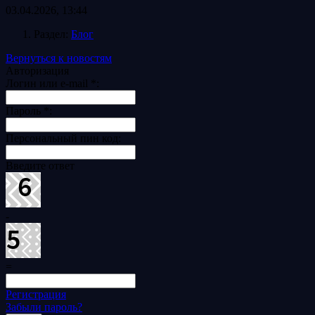
03.04.2026, 13:44
Раздел:
Блог
Вернуться к новостям
Авторизация
Логин или e-mail
*
:
Пароль
*
:
Персональный пин код:
Введите ответ
-
=
Регистрация
Забыли пароль?