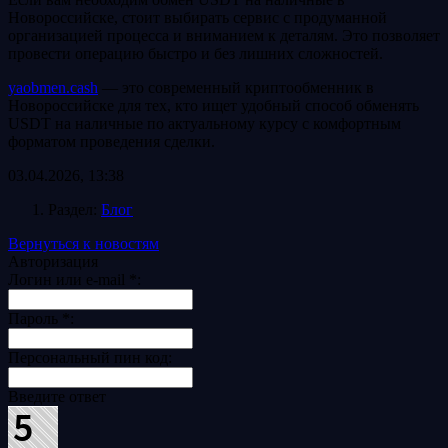
Новороссийске, стоит выбирать сервис с продуманной
организацией процесса и вниманием к деталям. Это позволяет
провести операцию быстро и без лишних сложностей.
yaobmen.cash
— это современный криптообменник в
Новороссийске для тех, кто ищет удобный способ обменять
USDT на наличные по актуальному курсу с комфортным
форматом проведения сделки.
03.04.2026, 13:38
Раздел:
Блог
Вернуться к новостям
Авторизация
Логин или e-mail
*
:
Пароль
*
:
Персональный пин код:
Введите ответ