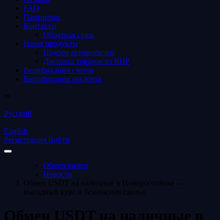
FAQ
Партнерам
Контакты
Обратная связь
Наши продукты
Подбор автомобилей
Доставка товаров из КНР
Верификация счетов
Верификация аккаунта
ru
Русский
English
Регистрация
Войти
Обмен валют
Новости
Обмен USDT на наличные в Новороссийске —
выгодный курс и безопасная сделка
Обмен USDT на наличные в