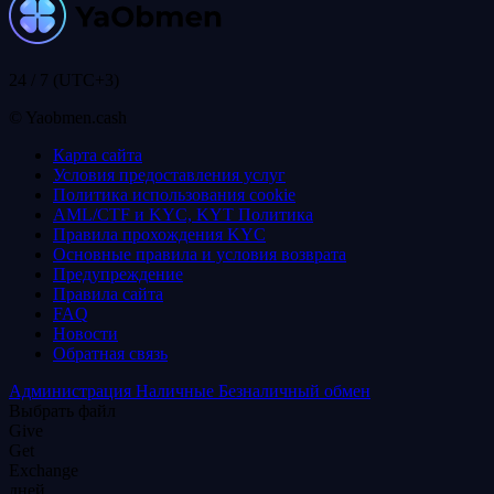
24 / 7 (UTC+3)
© Yaobmen.cash
Карта сайта
Условия предоставления услуг
Политика использования coоkie
AML/CTF и KYC, KYT Политика
Правила прохождения KYC
Основные правила и условия возврата
Предупреждение
Правила сайта
FAQ
Новости
Обратная связь
Администрация
Наличные
Безналичный обмен
Выбрать файл
Give
Get
Exchange
дней