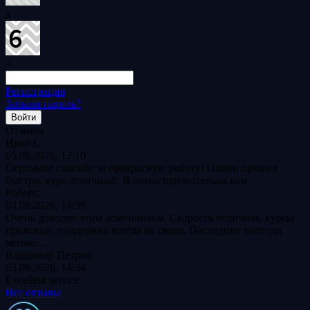
x
=
Регистрация
Забыли пароль?
Отзывы
Ирина,
05.08.2026, 12:10
Огромное спасибо за прекрасную работу! Обмен прошел
быстро, курс отличный. Я очень признательна вам.
Роберт,
04.08.2026, 14:39
Очень доволен этим обменником. Скорость отличная, курсы
приятные, поддержка всегда на связи. Последние полгода
меняю…
Владимир Петров,
03.08.2026, 14:34
Excellent service
Все отзывы