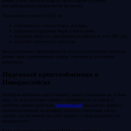
обмен USDT на наличные остается одним из самых
востребованных направлений на рынке.
Пользователи ценят USDT за:
стабильность относительно доллара;
широкую поддержку бирж и кошельков;
высокую скорость транзакций (особенно в сети TRC20);
удобство хранения и перевода.
Когда возникает необходимость получить наличные средства,
обмен через проверенный сервис становится логичным
решением.
Надежный криптообменник в
Новороссийске
Выбирая обменник криптовалют, важно учитывать не только
курс, но и репутацию сервиса, прозрачность условий и
удобство взаимодействия.
yaobmen.cash
предлагает формат,
ориентированный на комфорт клиента: понятные этапы
сделки, согласование деталей заранее и сопровождение на
каждом шаге.
Если вам необходим обмен USDT на наличные в