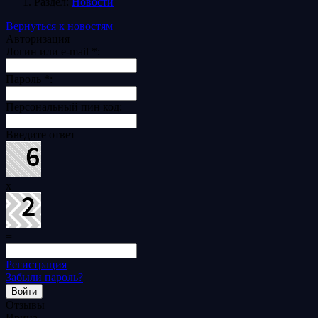
Раздел:
Новости
Вернуться к новостям
Авторизация
Логин или e-mail
*
:
Пароль
*
:
Персональный пин код:
Введите ответ
x
=
Регистрация
Забыли пароль?
Отзывы
Ирина,