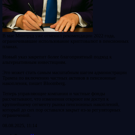
В мае Минтруд уже отменил рекомендации 2022 года,
ограничивавшие использование криптовалют в пенсионных
планах.
Новый указ закрепит более благоприятный подход к
альтернативным инвестициям.
Это может стать самым масштабным шагом администрации
Трампа по включению частных активов в пенсионные
накопления, пишет Bloomberg.
Теперь управляющие компании и частные фонды
рассчитывают, что изменения откроют им доступ к
крупнейшему сегменту рынка пенсионных накоплений,
который до сих пор оставался закрыт из-за регуляторных
ограничений.
08.08.2025, 11:14