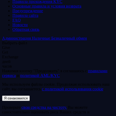
Правила прохождения KYC
Основные правила и условия возврата
Предупреждение
Правила сайта
FAQ
Новости
Обратная связь
Администрация
Наличные
Безналичный обмен
Выбрать файл
Give
Get
Exchange
дней
часов
Нажимая кнопку "Продолжить" я соглашаюсь с
правилами
сервиса
и
политикой AML/KYC
Мы используем файлы coоkie. Продолжая использовать наш
сайт, вы соглашаетесь
с политикой использования coоkie
.
Проверьте
свои средства на чистоту.
Вы можете
самостоятельно оценивать риск Ваших средств и