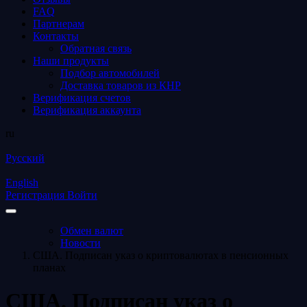
FAQ
Партнерам
Контакты
Обратная связь
Наши продукты
Подбор автомобилей
Доставка товаров из КНР
Верификация счетов
Верификация аккаунта
ru
Русский
English
Регистрация
Войти
Обмен валют
Новости
США. Подписан указ о криптовалютах в пенсионных
планах
США. Подписан указ о