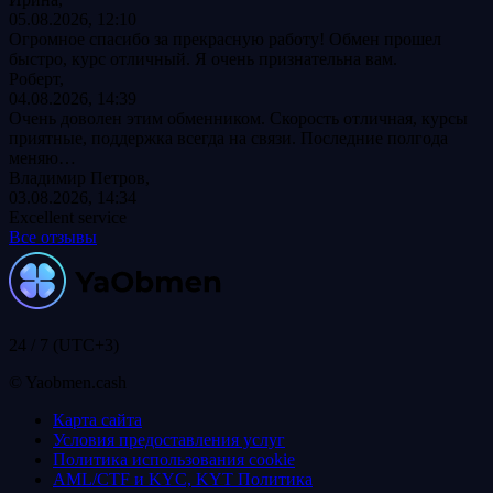
05.08.2026, 12:10
Огромное спасибо за прекрасную работу! Обмен прошел
быстро, курс отличный. Я очень признательна вам.
Роберт,
04.08.2026, 14:39
Очень доволен этим обменником. Скорость отличная, курсы
приятные, поддержка всегда на связи. Последние полгода
меняю…
Владимир Петров,
03.08.2026, 14:34
Excellent service
Все отзывы
24 / 7 (UTC+3)
© Yaobmen.cash
Карта сайта
Условия предоставления услуг
Политика использования coоkie
AML/CTF и KYC, KYT Политика