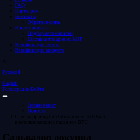
FAQ
Партнерам
Контакты
Обратная связь
Наши продукты
Подбор автомобилей
Доставка товаров из КНР
Верификация счетов
Верификация аккаунта
ru
Русский
English
Регистрация
Войти
Обмен валют
Новости
Сальвадор докупил биткоины на $100 млн,
воспользовавшись падением BTC
Сальвадор докупил