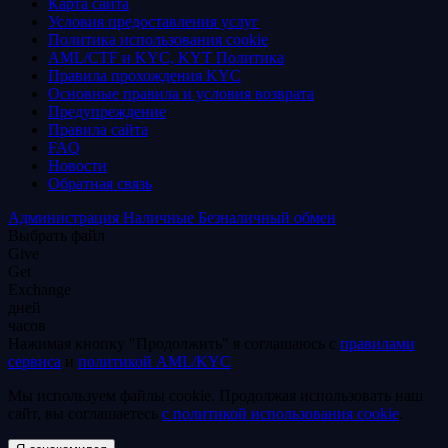
Карта сайта
Условия предоставления услуг
Политика использования coоkie
AML/CTF и KYC, KYT Политика
Правила прохождения KYC
Основные правила и условия возврата
Предупреждение
Правила сайта
FAQ
Новости
Обратная связь
Администрация
Наличные
Безналичный обмен
Выбрать файл
Give
Get
Exchange
дней
часов
Нажимая кнопку "Продолжить" я соглашаюсь с
правилами
сервиса
и
политикой AML/KYC
Мы используем файлы coоkie. Продолжая использовать наш
сайт, вы соглашаетесь
с политикой использования coоkie
.