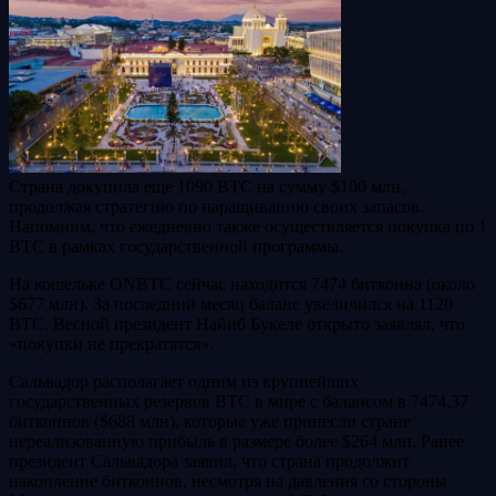
Страна докупила еще 1090 BTC на сумму $100 млн,
продолжая стратегию по наращиванию своих запасов.
Напомним, что ежедневно также осуществляется покупка по 1
BTC в рамках государственной программы.
На кошельке ONBTC сейчас находится 7474 биткоина (около
$677 млн). За последний месяц баланс увеличился на 1120
BTC. Весной президент Найиб Букеле открыто заявлял, что
«покупки не прекратятся».
Сальвадор располагает одним из крупнейших
государственных резервов BTC в мире с балансом в 7474,37
биткоинов ($688 млн), которые уже принесли стране
нереализованную прибыль в размере более $264 млн. Ранее
президент Сальвадора заявил, что страна продолжит
накопление биткоинов, несмотря на давления со стороны