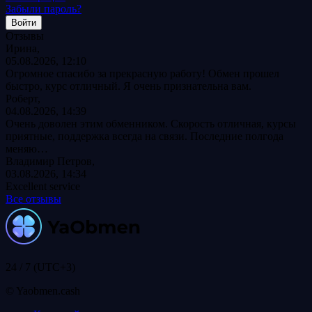
Забыли пароль?
Отзывы
Ирина,
05.08.2026, 12:10
Огромное спасибо за прекрасную работу! Обмен прошел
быстро, курс отличный. Я очень признательна вам.
Роберт,
04.08.2026, 14:39
Очень доволен этим обменником. Скорость отличная, курсы
приятные, поддержка всегда на связи. Последние полгода
меняю…
Владимир Петров,
03.08.2026, 14:34
Excellent service
Все отзывы
24 / 7 (UTC+3)
© Yaobmen.cash