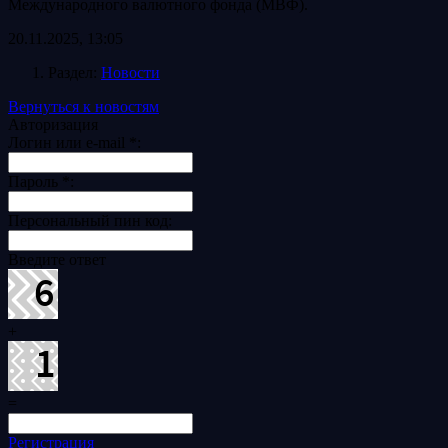
Международного валютного фонда (МВФ).
20.11.2025, 13:05
Раздел:
Новости
Вернуться к новостям
Авторизация
Логин или e-mail
*
:
Пароль
*
:
Персональный пин код:
Введите ответ
+
=
Регистрация